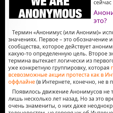
сейчас
Анони
это?
Термин «Анонимус (или Аноним)» испо
значениях. Первое – это обозначение и
сообщества, которое действует аноним
какую-то определенную цель. Второе з
термина вытекает логически из первог
уже конкретную группировку, которая
всевозможные акции протеста как в Инт
оффлайне
(в Интернете, конечно, не в
Появилось движение Анонимусов не та
лишь несколько лет назад. Но за это в
очень знамениты, о них даже неоднокр
теленовостям, не говоря уж об Интерне