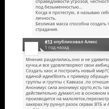
справедливости угрозой, честнос
под безыменностью…
Когда я протестую, я называю себя
личность.
Безликая масса способна создать 
страдания.
#13
опубликовал
Алекс
1 год назад
Мнения разделились,оно и не удивител
кучка,и все удовлетворяют свои амбиц
Создать хаос и построить новый мир?
единой идеи!Взять к примеру обраще
группы и группы с Кавказа ,по отноше
Анонимус сила анонимус круто,есть т
действительно думают,но в основном 
производится на малолеток,пересмот
хакерах.Ну рухнул разок сервак ВТБ и 