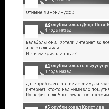
Отныне я анонимус:::D
#3
опубликовал
Дядя_Петя_
4 года назад
Балаболы они.. Хотели интернет во в
а не отключили..
И зачем кричали тогда?
#4
опубликовал
ыпыуупупу
4 года назад
Да скорей всего это не анонимусы зая
интернет ,кто-то над ними зло пошутил
Ну пофиг ,в любом случае -не отключи
#5
опубликовал
Кристина