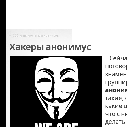
«
XSS уязвимость для новичков
Хакеры анонимус
Сейча
погово
знамен
группи
анони
такие, 
какие 
что с 
делать 