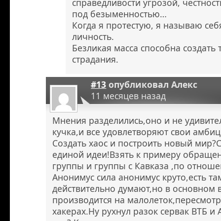
справедливости угрозой, честнос
под безыменностью…
Когда я протестую, я называю себя
личность.
Безликая масса способна создать 
страдания.
#13
опубликовал
Алекс
11 месяцев назад
Мнения разделились,оно и не удивител
кучка,и все удовлетворяют свои амбиц
Создать хаос и построить новый мир?
единой идеи!Взять к примеру обраще
группы и группы с Кавказа ,по отноше
Анонимус сила анонимус круто,есть т
действительно думают,но в основном 
производится на малолеток,пересмот
хакерах.Ну рухнул разок сервак ВТБ и 