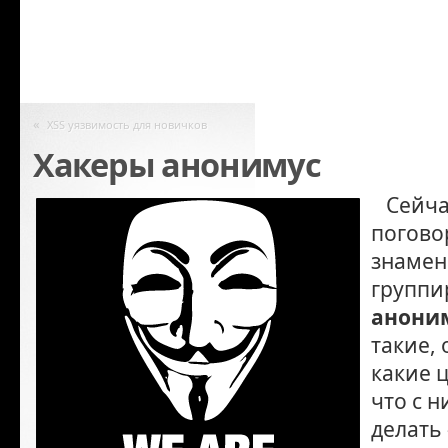
«
XSS уязвимость для новичков
Хакеры анонимус
Сейча
погово
знамен
группи
анони
такие, 
какие 
что с 
делать 