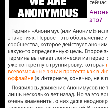
сейчас
Анони
это?
Термин «Анонимус (или Аноним)» испо
значениях. Первое – это обозначение и
сообщества, которое действует аноним
какую-то определенную цель. Второе з
термина вытекает логически из первог
уже конкретную группировку, которая
всевозможные акции протеста как в Инт
оффлайне
(в Интернете, конечно, не в
Появилось движение Анонимусов не та
лишь несколько лет назад. Но за это в
очень знамениты, о них даже неоднокр
теленовостям, не говоря уж об Интерне