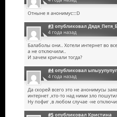
Отныне я анонимус:::D
#3
опубликовал
Дядя_Петя_
4 года назад
Балаболы они.. Хотели интернет во в
а не отключили..
И зачем кричали тогда?
#4
опубликовал
ыпыуупупу
4 года назад
Да скорей всего это не анонимусы зая
интернет ,кто-то над ними зло пошутил
Ну пофиг ,в любом случае -не отключи
#5
опубликовал
Кристина