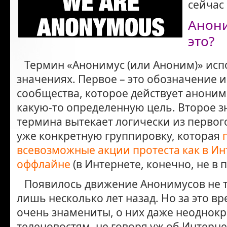
сейчас
Анони
это?
Термин «Анонимус (или Аноним)» испо
значениях. Первое – это обозначение и
сообщества, которое действует аноним
какую-то определенную цель. Второе з
термина вытекает логически из первог
уже конкретную группировку, которая
всевозможные акции протеста как в Инт
оффлайне
(в Интернете, конечно, не в
Появилось движение Анонимусов не та
лишь несколько лет назад. Но за это в
очень знамениты, о них даже неоднокр
теленовостям, не говоря уж об Интерне