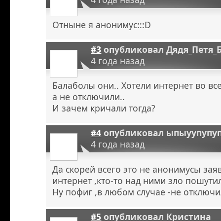
Отныне я анонимус:::D
#3
опубликовал
Дядя_Петя_
4 года назад
Балаболы они.. Хотели интернет во в
а не отключили..
И зачем кричали тогда?
#4
опубликовал
ыпыуупупу
4 года назад
Да скорей всего это не анонимусы зая
интернет ,кто-то над ними зло пошутил
Ну пофиг ,в любом случае -не отключи
#5
опубликовал
Кристина