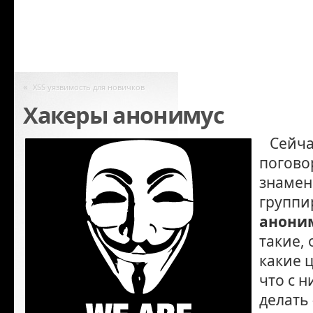
«
XSS уязвимость для новичков
Хакеры анонимус
Сейча
погово
знамен
группи
анони
такие, 
какие 
что с 
делать 