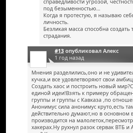
справедливости угрозой, честнос
под безыменностью…
Когда я протестую, я называю себя
личность.
Безликая масса способна создать 
страдания.
#13
опубликовал
Алекс
1 год назад
Мнения разделились,оно и не удивител
кучка,и все удовлетворяют свои амбиц
Создать хаос и построить новый мир?
единой идеи!Взять к примеру обраще
группы и группы с Кавказа ,по отноше
Анонимус сила анонимус круто,есть т
действительно думают,но в основном 
производится на малолеток,пересмот
хакерах.Ну рухнул разок сервак ВТБ и 