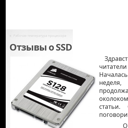
«
Рабочая температура процессора
Отзывы о SSD
Здравст
читател
Началась
недел
продо
околоко
статьи.
поговорит
О ни