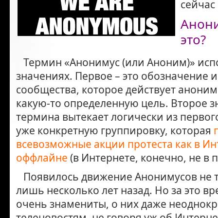
сейчас
Анони
это?
Термин «Анонимус (или Аноним)» испо
значениях. Первое – это обозначение и
сообщества, которое действует аноним
какую-то определенную цель. Второе з
термина вытекает логически из первог
уже конкретную группировку, которая
всевозможные акции протеста как в Инт
оффлайне
(в Интернете, конечно, не в
Появилось движение Анонимусов не та
лишь несколько лет назад. Но за это в
очень знамениты, о них даже неоднокр
теленовостям, не говоря уж об Интерне