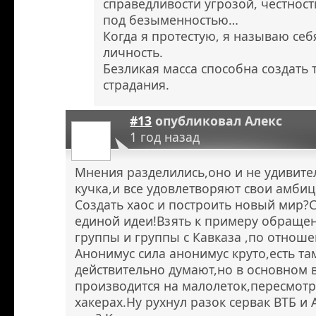
справедливости угрозой, честнос
под безыменностью…
Когда я протестую, я называю себя
личность.
Безликая масса способна создать 
страдания.
#13
опубликовал
Алекс
1 год назад
Мнения разделились,оно и не удивител
кучка,и все удовлетворяют свои амбиц
Создать хаос и построить новый мир?
единой идеи!Взять к примеру обраще
группы и группы с Кавказа ,по отноше
Анонимус сила анонимус круто,есть т
действительно думают,но в основном 
производится на малолеток,пересмот
хакерах.Ну рухнул разок сервак ВТБ и 