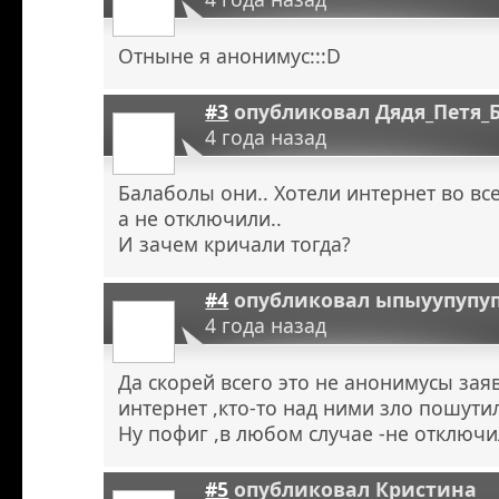
Отныне я анонимус:::D
#3
опубликовал
Дядя_Петя_
4 года назад
Балаболы они.. Хотели интернет во в
а не отключили..
И зачем кричали тогда?
#4
опубликовал
ыпыуупупу
4 года назад
Да скорей всего это не анонимусы зая
интернет ,кто-то над ними зло пошутил
Ну пофиг ,в любом случае -не отключи
#5
опубликовал
Кристина