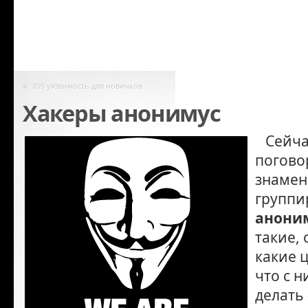
«
XSS уязвимость для новичков
Хакеры анонимус
Сейча
погово
знамен
группи
анони
такие, 
какие 
что с 
делать 