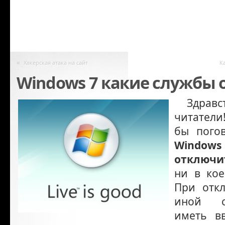
«
Хакерская атака на сайт
К
Windows 7 какие службы 
Здравст
читатели
бы пого
Windows 
отключи
ни в кое
При отк
иной с
иметь вв