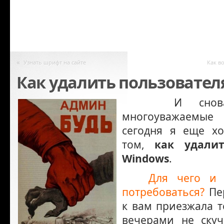
«
Узнать шрифт на сайте
Как в
Как удалить пользовател
И снова
многоуважаемы
сегодня я еще хо
том,
как удалит
Windows
.
Для чего и 
потребоваться?
Пер
к вам приезжала т
вечерами не скуч