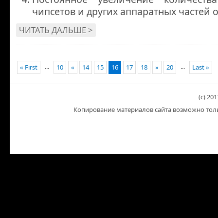
чипсетов и других аппаратных частей 
ЧИТАТЬ ДАЛЬШЕ >
...
...
« First
10
«
14
15
16
17
18
»
20
Last »
(c) 201
Копирование материалов сайта возможно тольк