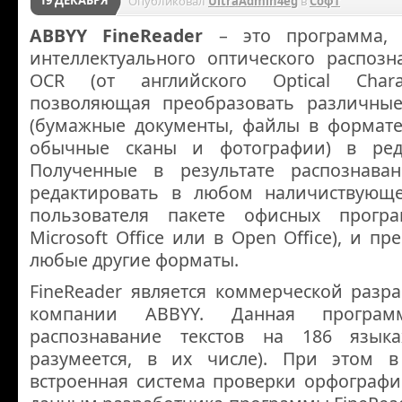
Опубликовал
UltraAdmin4eg
в
Софт
ABBYY FineReader
– это программа, 
интеллектуального оптического распозн
OCR (от английского Optical Charact
позволяющая преобразовать различные
(бумажные документы, файлы в формате 
обычные сканы и фотографии) в реда
Полученные в результате распознава
редактировать в любом наличиствующ
пользователя пакете офисных прогр
Microsoft Office или в Open Office), и п
любые другие форматы.
FineReader является коммерческой разр
компании ABBYY. Данная програм
распознавание текстов на 186 языка
разумеется, в их числе). При этом в
встроенная система проверки орфографи