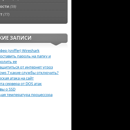
ости
(59)
фт
(77)
ЖИЕ ЗАПИСИ
ер (sniffer) Wireshark
поставить пароль на папку и
ролить ее
защититься от интернет угроз
ows 7 какие службы отключить?
ская атака на сайт
та сервера от DOS атак
вы о SSD
чая температура процессора