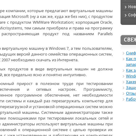
Нов
ыре компании, которые предлагают виртуальные машины
Со
ация Microsoft (ну а как же, куда же без них), с продуктом
Ware с продуктом WMWare Workstation; корпорация Oracle,
icrisystems, тем самым приобрела и права на программу
s, распространяющая продукт под названием Parallels
СВЕ
ю виртуальную машину в Windows 7, а тем пользователям,
Снифф
дыдущих версий данного семейства операционных систем,
Как 
C 2007 необходимо скачать из Интернета.
запа
ных продуктов в виде виртуальных машин не должна
Как 
, все предельно ясно и понятно интуитивно.
Wind
Хакер
омный прирост в полезном труде при тестировании
Защи
еспечения и сетевых настроек. Программисту,
Отзы
енное программное обеспечение, нет необходимости
Рабо
эти системы и каждый раз перезагружать компьютер для
 с перезагрузкой и установкой операционных систем можно
иртуальной машины. Системным администраторам также
ыми помощниками при тестировании локальных сетей и
ые администраторы используют виртуальные машины при
новлений к операционной системе с целью проверки их
ти с уже установленным и работающем на компьютерах