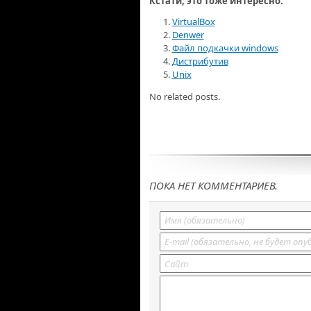
Кстати, это тоже интересно:
VirtualBox
Denwer
Файл подкачки windows
Дистрибутив
Unix
No related posts.
ПОКА НЕТ КОММЕНТАРИЕВ.