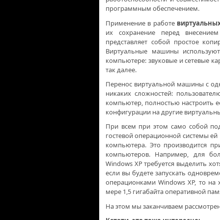
программным обеспечением.
Применение в работе
виртуальны
их сохранение перед внесение
представляет собой простое копи
Виртуальные машины используют 
компьютере: звуковые и сетевые ка
так далее.
Перенос виртуальной машины с одн
никаких сложностей: пользовател
компьютер, полностью настроить е
конфигурации на другие виртуальны
При всем при этом само собой по
гостевой операционной системы ей
компьютера. Это производится пр
компьютеров. Например, для бо
Windows XP требуется выделить хот
если вы будете запускать одновре
операционками Windows XP, то на
мере 1,5 гигабайта оперативной пам
На этом мы заканчиваем рассмотрен