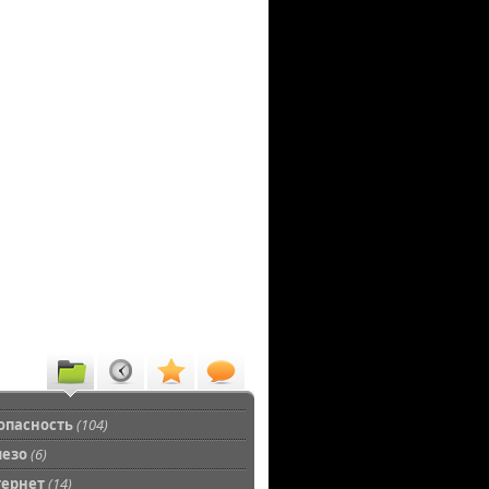
опасность
(104)
лезо
(6)
тернет
(14)