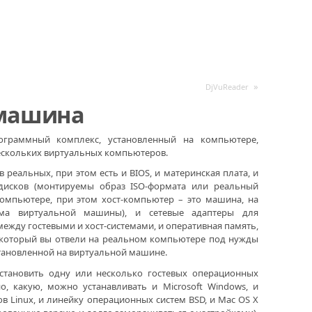
»
DjVuReader
 машина
граммный комплекс, установленный на компьютере,
ескольких виртуальных компьютеров.
 реальных, при этом есть и BIOS, и материнская плата, и
-дисков (монтируемы образ ISO-формата или реальный
компьютере, при этом хост-компьютер – это машина, на
мма виртуальной машины), и сетевые адаптеры для
жду гостевыми и хост-системами, и оперативная память,
, который вы отвели на реальном компьютере под нужды
тановленной на виртуальной машине.
тановить одну или несколько гостевых операционных
, какую, можно устанавливать и Microsoft Windows, и
в Linux, и линейку операционных систем BSD, и Mac OS X