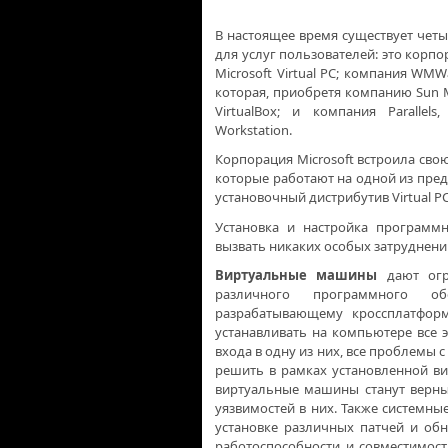
В настоящее время существует чет
для услуг пользователей: это корпор
Microsoft Virtual PC; компания WM
которая, приобретя компанию Sun M
VirtualBox; и компания Parallel
Workstation.
Корпорация Microsoft встроила сво
которые работают на одной из пре
установочный дистрибутив Virtual P
Установка и настройка программ
вызвать никаких особых затруднений
Виртуальные машины
дают огр
различного программного об
разрабатывающему кроссплатформ
устанавливать на компьютере все 
входа в одну из них, все проблемы
решить в рамках установленной в
виртуальные машины станут верн
уязвимостей в них. Также системн
установке различных патчей и об
работоспособности и совместимос