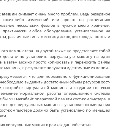
х машин
снимает очень много проблем. Ведь резервное
м каких-либо изменений или просто по расписанию
рование нескольких файлов в нужное место хранения.
практически любое оборудование, установленное на
рты, различные типы жестких дисков, дисководы, порты и
ого компьютера на другой также не представляет собой
ю достаточно установить виртуальную машину на один
е, а затем можно просто копировать и переносить файлы
е машины, в результате получатся идентичные их копии.
дразумевается, что для нормального функционирования
 необходимо выделить достаточный объем ресурсов хост-
и настройке виртуальной машины и создании гостевых
лее-менее нормальной работы операционной системы
я бы 512 мегабайт оперативой памяти хост-компьютера. А
менно две виртуальных машины с установленными на них
 хост-компьютере должно быть установлено по меньшей
яти.
ия виртуальных машин в рамках данной статьи.