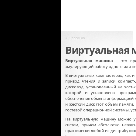
«
SpeedFan
Виртуальная
Виртуальная машина
– это про
эмулирующий работу одного или н
В виртуальных компьютерах, как и в
привод чтения и записи компакт
дисковод, установленный на хост-
которой и установлена програ
обеспечения обмена информацией ме
и жесткий диск (тот объем памяти
гостевой операционной системы, ус
На виртуальную машину можно ус
систем, причем абсолютно неважно
практически любой из дистрибутиво