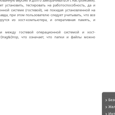
ированную версию и долго заморачиваться с настройками).
т установить, тестировать на работоспособность, да и
нной системе (гостевой), не покидая установленной на
авда, при этом пользователю следует учитывать, что все
утся из хост-компьютера, и оперативная память, и
и между гостевой операционной системой и хост-
Drag&Drop, что означает, что папки и файлы можно
Без
Же
Ин