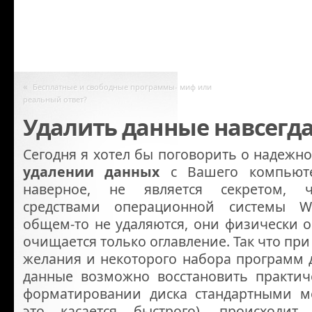
«
Бесплатные и свободные программы- миф или
реальный ответ?
Удалить данные навсегд
Сегодня я хотел бы поговорить о надежн
удалении данных
с Вашего компьюте
наверное, не является секретом, 
средствами операционной системы 
общем-то не удаляются, они физически ос
очищается только оглавление. Так что пр
желания и некоторого набора программ 
данные возможно восстановить практич
форматировании диска стандартными м
это касается быстрого), происход